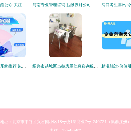
食品药品监管总局提醒公众 关注仙灵骨葆口服制剂肝损伤风险，科学用药，守护健康
河南专业管理咨询 薪酬设计公司的信息咨询服务价值解析
值得信赖的呼叫中心系统推荐 以优音通信为例的信息服务指南
绍兴市越城区当赫房屋信息咨询服务部 专业信息咨询，助力房产决策
地址：北京市平谷区兴谷园小区18号楼1层商业7号-240721（集群注册
电话：1354558**